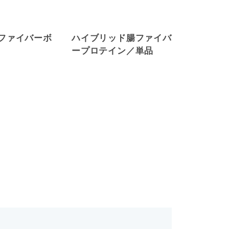
ファイバーボ
ハイブリッド腸ファイバ
パレオナ
ープロテイン／単品
ラ／30