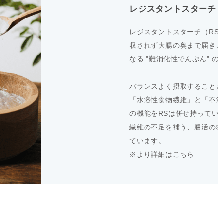
レジスタントスターチ
レジスタントスターチ（R
収されず大腸の奥まで届き
なる "難消化性でんぷん" 
バランスよく摂取すること
「水溶性食物繊維」と「不
の機能をRSは併せ持って
繊維の不足を補う、腸活の
ています。
※より詳細は
こちら