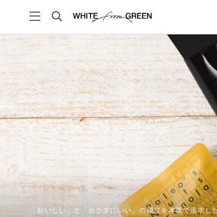
「おいしい」と「カラダにいい」の両立を本気で追求した
「飲む。鍛える。整える」3つの腸活素材（レジスタントス
天然グリーンバナナから生まれたスーパー食物繊維
不足しがちな食物繊維を補う新"食素材" 腸活の救世主とし
100％天然のグリーンバナナのみを原料とし、富士山麓の