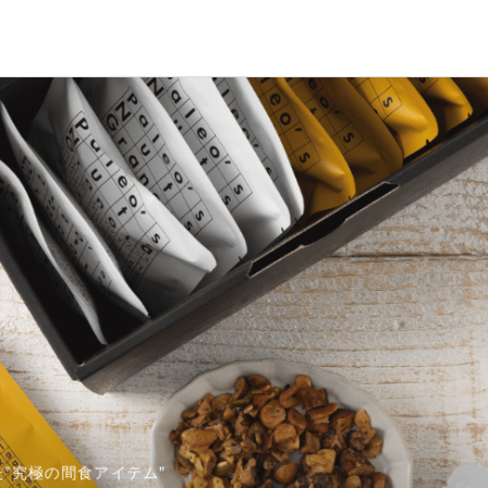
”究極の間食アイテム”
ターチ/乳酸菌/オリゴ糖）が入ったプロテイン
て注目を集めています
湧き水を利用して丁寧に作られています。